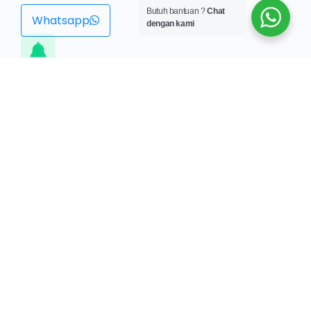
Butuh bantuan ?
Chat
Whatsapp
dengan kami
Meeting Room
Meeting room setaraf hotel berbintang 3 yang nyaman
untuk suasana pelatihan sertifikasi.
Learn More
Souvenir Exclusive
Dapatkan souvenir ekslusif dan menarik dari kami