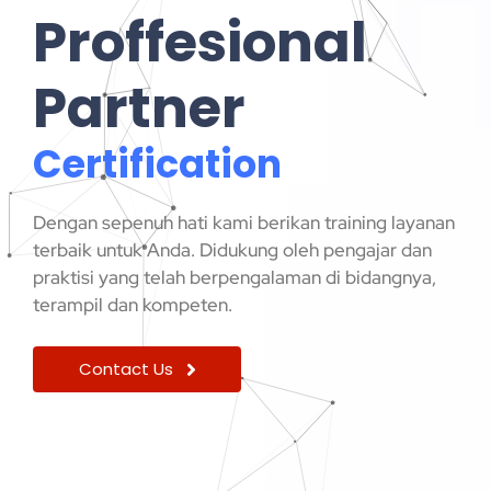
Proffesional
Partner
C
e
r
t
i
f
i
c
a
t
i
o
n
Dengan sepenuh hati kami berikan training layanan
terbaik untuk Anda. Didukung oleh pengajar dan
praktisi yang telah berpengalaman di bidangnya,
terampil dan kompeten.
Contact Us