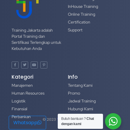
InHouse Training
Online Training
Certification
Support
Training Jakarta adalah
Portal Training dan
Sertifikasi Terlengkap untuk
Kebutuhan Anda
Kategori
Info
Manajemen
Tentang Kami
Human Resources
Promo
Logistik
Jadwal Training
Finansial
Hubungi Kami
Perbankan
Portofolio
Butuh bantuan ?
Chat
© 2023
Training Jakarta
Whatsapp
dengan kami