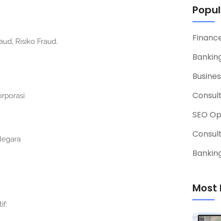
Popul
Financ
aud, Risiko Fraud.
Banking
Busines
Consul
rporasi
SEO Op
Consul
Negara
Banking
Most 
if: