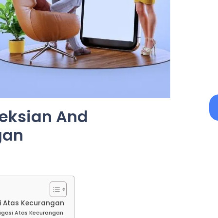
teksian And
gan
si Atas Kecurangan
tigasi Atas Kecurangan