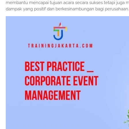
membantu mencapai tujuan acara secara sukses tetapi juga
dampak yang positif dan berkesinambungan bagi perusahaan.