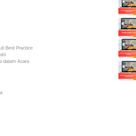
ti Best Practice
tri
si dalam Acara
ya