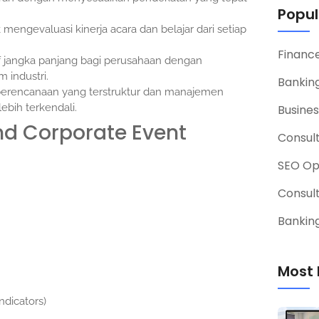
Popul
engevaluasi kinerja acara dan belajar dari setiap
Financ
if jangka panjang bagi perusahaan dengan
 industri.
Banking
erencanaan yang terstruktur dan manajemen
ebih terkendali.
Busines
And Corporate Event
Consul
SEO Op
Consul
Banking
Most 
ndicators)