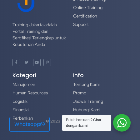
Online Training
Certification
Support
Training Jakarta adalah
Portal Training dan
Sertifikasi Terlengkap untuk
Kebutuhan Anda
Kategori
Info
Manajemen
Tentang Kami
Human Resources
Promo
Logistik
Jadwal Training
Finansial
Hubungi Kami
Perbankan
Portofolio
Butuh bantuan ?
Chat
© 2023
Training Jakarta
Whatsapp
dengan kami