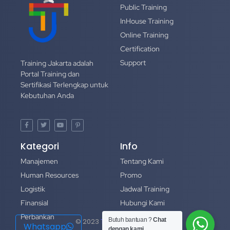
Public Training
InHouse Training
Online Training
Certification
Support
Training Jakarta adalah
Portal Training dan
Sertifikasi Terlengkap untuk
Kebutuhan Anda
Kategori
Info
Manajemen
Tentang Kami
Human Resources
Promo
Logistik
Jadwal Training
Finansial
Hubungi Kami
Perbankan
Portofolio
Butuh bantuan ?
Chat
© 2023
Training Jakarta
Whatsapp
dengan kami