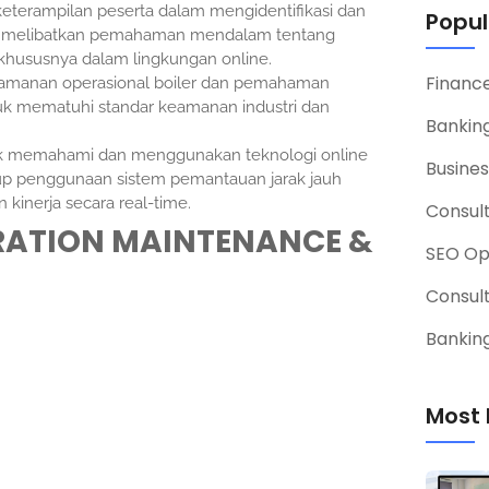
terampilan peserta dalam mengidentifikasi dan
Popul
Ini melibatkan pemahaman mendalam tentang
 khususnya dalam lingkungan online.
Financ
amanan operasional boiler dan pemahaman
ntuk mematuhi standar keamanan industri dan
Banking
tuk memahami dan menggunakan teknologi online
Busines
up penggunaan sistem pemantauan jarak jauh
inerja secara real-time.
Consul
ERATION MAINTENANCE &
SEO Op
Consul
Banking
Most 