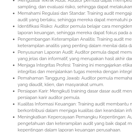
Menguasai Teknik Audit: Auditor pemula dapat mempelajar
sampling, dan evaluasi risiko, sehingga dapat melakukan 
Memahami Regulasi dan Standar: Training audit mengaja
audit yang berlaku, sehingga mereka dapat mematuhi 
Identifikasi Risiko: Auditor pemula belajar cara mengide
laporan keuangan, sehingga mereka dapat fokus pada are
Pengembangan Keterampilan Analitis: Training audit
keterampilan analitis yang penting dalam menilai data 
Penyusunan Laporan Audit: Auditor pemula dapat mema
yang jelas dan informatif, yang merupakan hasil akhir dar
Menjaga Integritas Profesi: Training ini mengajarkan et
integritas dan menjalankan tugas mereka dengan integrit
Pemahaman Tanggung Jawab: Auditor pemula memaham
yang diaudit, klien, dan masyarakat umum.
Persiapan Karir: Mengikuti training dasar dasar audit 
persiapan karir auditor pemula.
Kualitas Informasi Keuangan: Training audit membantu
berkontribusi dalam menjaga kualitas dan keandalan in
Meningkatkan Kepercayaan Pemangku Kepentingan: Aud
pengetahuan dan keterampilan audit yang baik dap
kepentingan dalam laporan keuangan perusahaan.