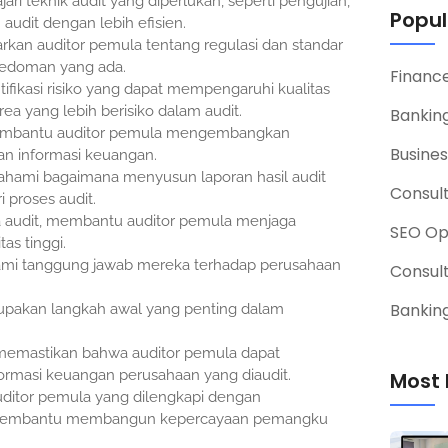
i teknik audit yang diperlukan, seperti pengujian,
Popul
audit dengan lebih efisien.
rkan auditor pemula tentang regulasi dan standar
pedoman yang ada.
Financ
ntifikasi risiko yang dapat mempengaruhi kualitas
a yang lebih berisiko dalam audit.
Banking
 membantu auditor pemula mengembangkan
Busines
dan informasi keuangan.
hami bagaimana menyusun laporan hasil audit
Consul
i proses audit.
ika audit, membantu auditor pemula menjaga
SEO Op
as tinggi.
i tanggung jawab mereka terhadap perusahaan
Consul
Banking
merupakan langkah awal yang penting dalam
 memastikan bahwa auditor pemula dapat
formasi keuangan perusahaan yang diaudit.
Most 
itor pemula yang dilengkapi dengan
at membantu membangun kepercayaan pemangku