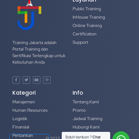
Public Training
InHouse Training
Online Training
Certification
Support
Training Jakarta adalah
Portal Training dan
Sertifikasi Terlengkap untuk
Kebutuhan Anda
Kategori
Info
Manajemen
Tentang Kami
Human Resources
Promo
Logistik
Jadwal Training
Finansial
Hubungi Kami
Perbankan
Portofolio
Butuh bantuan ?
Chat
© 2023
Training Jakarta