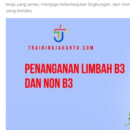
kerja yang aman, menjaga keberlanjutan lingkungan, dan me
yang berlaku.