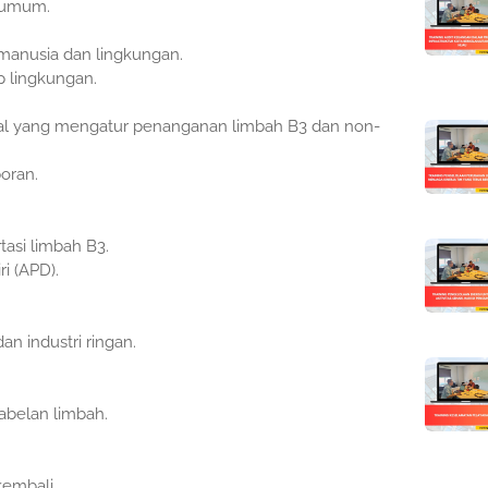
g umum.
manusia dan lingkungan.
 lingkungan.
ional yang mengatur penanganan limbah B3 dan non-
oran.
asi limbah B3.
i (APD).
n industri ringan.
abelan limbah.
embali.