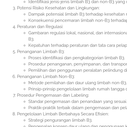
Identifikasi jenis-jenis limbah B3 dan non-B3 yan
Potensi Risiko Kesehatan dan Lingkungan:
Dampak potensial limbah B3 terhadap kesehatan 
Konsekuensi pencemaran limbah non-B3 terhadap
Peraturan dan Regulasi:
Gambaran regulasi lokal, nasional, dan internas
B3.
Kepatuhan terhadap peraturan dan tata cara pelap
Penanganan Limbah B3:
Proses identifikasi dan pengkategorian limbah B3.
Prosedur penanganan, penyimpanan, dan transport
Pemilihan dan penggunaan peralatan pelindung dir
Penanganan Limbah Non-B3:
Metode pemilahan dan daur ulang limbah non-B3.
Prinsip-prinsip pengelolaan limbah rumah tangga da
Prosedur Pengemasan dan Labeling:
Standar pengemasan dan penandaan yang sesuai.
Praktik-praktik terbaik dalam pengemasan dan pel
Pengelolaan Limbah Berbahaya Secara Efisien:
Strategi pengurangan limbah B3.
Pengenalan konsep daur ulang dan penggunaan k