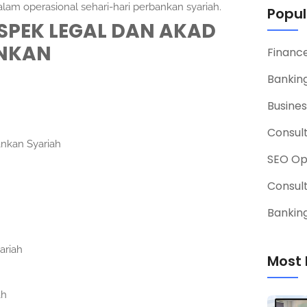
am operasional sehari-hari perbankan syariah.
Popul
SPEK LEGAL DAN AKAD
ANKAN
Financ
Banking
Busines
Consul
ankan Syariah
SEO Op
Consul
Banking
ariah
Most 
ah