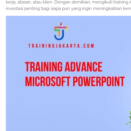
kerja, atasan, atau klien. Dengan demikian, mengikuti traini
investasi penting bagi siapa pun yang ingin meningkatkan k