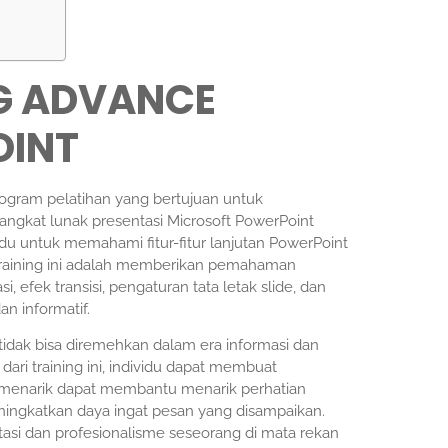
NG ADVANCE
OINT
ogram pelatihan yang bertujuan untuk
gkat lunak presentasi Microsoft PowerPoint
ndu untuk memahami fitur-fitur lanjutan PowerPoint
training ini adalah memberikan pemahaman
 efek transisi, pengaturan tata letak slide, dan
n informatif.
tidak bisa diremehkan dalam era informasi dan
ari training ini, individu dapat membuat
ng menarik dapat membantu menarik perhatian
ningkatkan daya ingat pesan yang disampaikan.
utasi dan profesionalisme seseorang di mata rekan