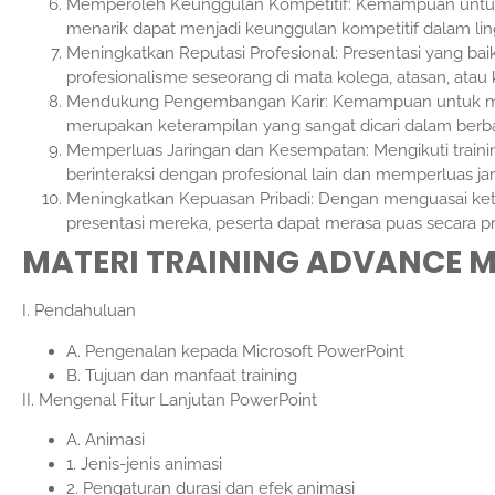
Memperoleh Keunggulan Kompetitif: Kemampuan untuk
menarik dapat menjadi keunggulan kompetitif dalam lin
Meningkatkan Reputasi Profesional: Presentasi yang ba
profesionalisme seseorang di mata kolega, atasan, atau k
Mendukung Pengembangan Karir: Kemampuan untuk mem
merupakan keterampilan yang sangat dicari dalam berbag
Memperluas Jaringan dan Kesempatan: Mengikuti traini
berinteraksi dengan profesional lain dan memperluas jar
Meningkatkan Kepuasan Pribadi: Dengan menguasai ket
presentasi mereka, peserta dapat merasa puas secara pri
MATERI TRAINING ADVANCE 
I. Pendahuluan
A. Pengenalan kepada Microsoft PowerPoint
B. Tujuan dan manfaat training
II. Mengenal Fitur Lanjutan PowerPoint
A. Animasi
1. Jenis-jenis animasi
2. Pengaturan durasi dan efek animasi