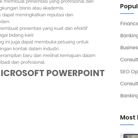
 membuat presentasi yang profesional dan
Popul
gkungan bisnis atau akademis.
ik dapat meningkatkan reputasi dan
lien.
Financ
buat presentasi yang kuat dan efektif
Banking
ai bidang karir.
ng ini juga dapat membuka peluang untuk
Busines
ingan kontak dalam industri.
erampilan baru dan melihat kemajuan dalam
Consul
badi dan profesional.
MICROSOFT POWERPOINT
SEO Op
Consul
Banking
Most 