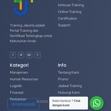
InHouse Training
Online Training
Certification
Support
Training Jakarta adalah
Portal Training dan
Sertifikasi Terlengkap untuk
Kebutuhan Anda
Kategori
Info
Manajemen
Tentang Kami
Human Resources
Promo
Logistik
Jadwal Training
Finansial
Hubungi Kami
Perbankan
Portofolio
Butuh bantuan ?
Chat
© 2023
Training Jakarta
Whatsapp
dengan kami