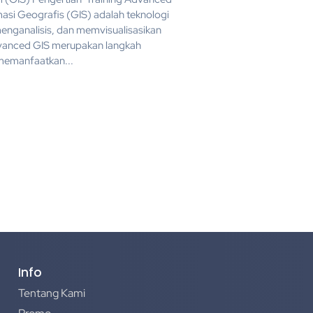
asi Geografis (GIS) adalah teknologi
nganalisis, dan memvisualisasikan
Advanced GIS merupakan langkah
 memanfaatkan...
Info
Tentang Kami