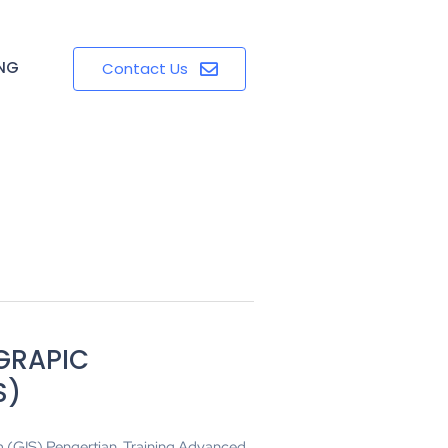
ING
Contact Us
GRAPIC
S)
 (GIS) Pengertian Training Advanced