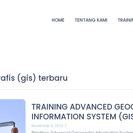
HOME
TENTANG KAMI
TRAIN
afis (gis) terbaru
TRAINING ADVANCED GEO
INFORMATION SYSTEM (GI
November 9, 2023
/
Pelatihan Advanced Geographic Information System