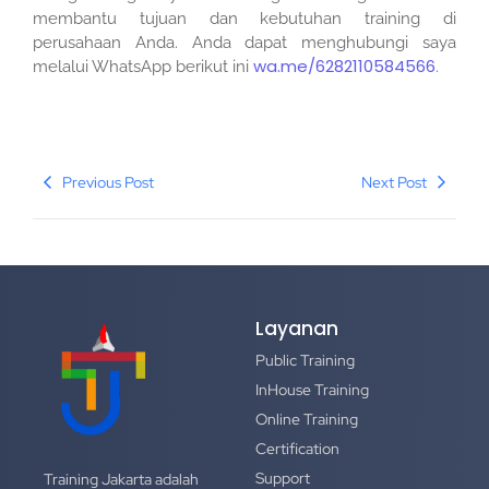
membantu tujuan dan kebutuhan training di
perusahaan Anda. Anda dapat menghubungi saya
wa.me/6282110584566
melalui WhatsApp berikut ini
.
Previous Post
Next Post
Layanan
Public Training
InHouse Training
Online Training
Certification
Support
Training Jakarta adalah