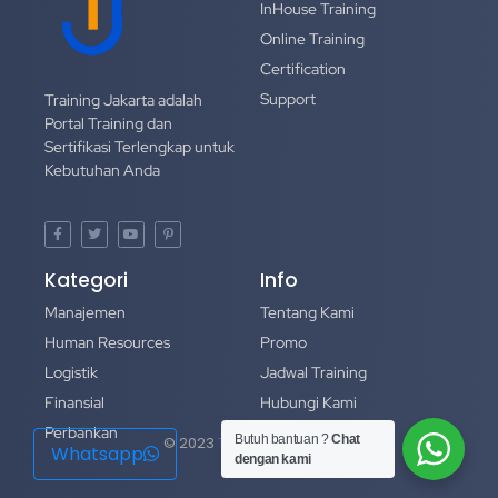
InHouse Training
Online Training
Certification
Support
Training Jakarta adalah
Portal Training dan
Sertifikasi Terlengkap untuk
Kebutuhan Anda
Kategori
Info
Manajemen
Tentang Kami
Human Resources
Promo
Logistik
Jadwal Training
Finansial
Hubungi Kami
Perbankan
Portofolio
Butuh bantuan ?
Chat
© 2023
Training Jakarta
Whatsapp
dengan kami