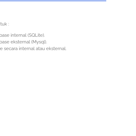
tuk :
se internal (SQLite).
ase eksternal (Mysql).
 secara internal atau eksternal.