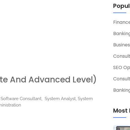
Popul
Financ
Banking
Busines
Consul
SEO Op
te And Advanced Level)
Consul
Banking
Software Consultant, System Analyst, System
inistration
Most 