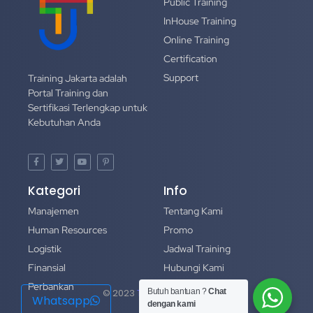
Public Training
InHouse Training
Online Training
Certification
Support
Training Jakarta adalah
Portal Training dan
Sertifikasi Terlengkap untuk
Kebutuhan Anda
Kategori
Info
Manajemen
Tentang Kami
Human Resources
Promo
Logistik
Jadwal Training
Finansial
Hubungi Kami
Perbankan
Portofolio
Butuh bantuan ?
Chat
© 2023
Training Jakarta
Whatsapp
dengan kami