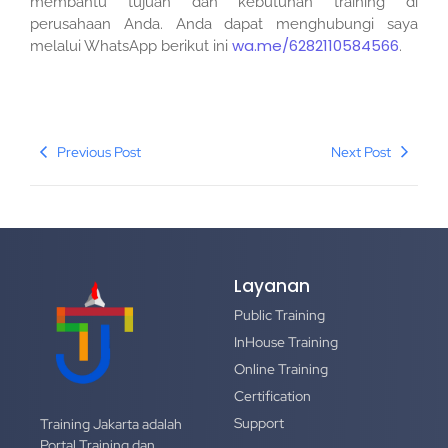
membantu tujuan dan kebutuhan training di
perusahaan Anda. Anda dapat menghubungi saya
wa.me/6282110584566
melalui WhatsApp berikut ini
.
Previous Post
Next Post
Layanan
Public Training
InHouse Training
Online Training
Certification
Support
Training Jakarta adalah
Portal Training dan