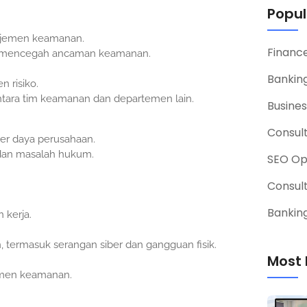
Popul
ajemen keamanan.
Financ
 mencegah ancaman keamanan.
Banking
 risiko.
tara tim keamanan dan departemen lain.
Busines
Consul
ber daya perusahaan.
 dan masalah hukum.
SEO Op
Consul
Banking
 kerja.
termasuk serangan siber dan gangguan fisik.
Most 
jemen keamanan.